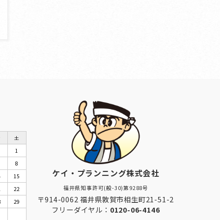
金
土
1
8
ケイ・プランニング株式会社
4
15
福井県知事許可(般-30)第9288号
1
22
〒914-0062 福井県敦賀市相生町21-51-2
8
29
フリーダイヤル：
0120-06-4146