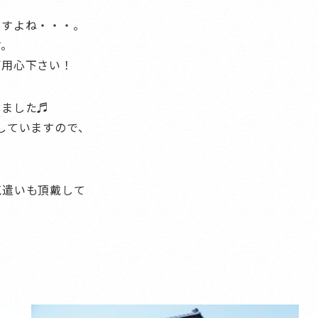
ですよね・・・。
す。
ご用心下さい！
しました♬
していますので、
気遣いも頂戴して