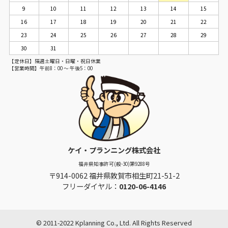
9
10
11
12
13
14
15
16
17
18
19
20
21
22
23
24
25
26
27
28
29
30
31
【定休日】隔週土曜日・日曜・祝日休業
【営業時間】午前8：00 ～ 午後5：00
ケイ・プランニング株式会社
福井県知事許可(般-30)第9288号
〒914-0062 福井県敦賀市相生町21-51-2
フリーダイヤル：
0120-06-4146
© 2011-2022 Kplanning Co., Ltd. All Rights Reserved