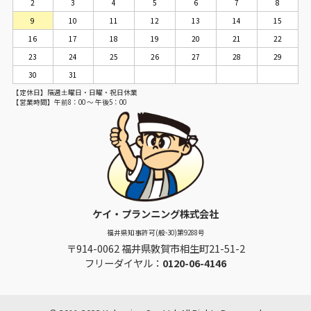
2
3
4
5
6
7
8
9
10
11
12
13
14
15
16
17
18
19
20
21
22
23
24
25
26
27
28
29
30
31
【定休日】隔週土曜日・日曜・祝日休業
【営業時間】午前8：00 ～ 午後5：00
ケイ・プランニング株式会社
福井県知事許可(般-30)第9288号
〒914-0062 福井県敦賀市相生町21-51-2
フリーダイヤル：
0120-06-4146