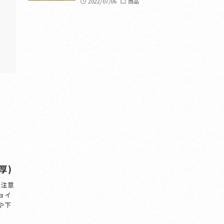
2022/07/06
商品
厚)
m 注意
ョイ
や下