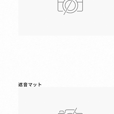
遮音マット
サイズ 606mm×909m 厚み 18mm厚 入数 
重量 14.8kg/枚(面密度27kg/m2) 基材 特
硫ゴム 縁加工 四辺切り放し ホルム…
2022/07/06
商品