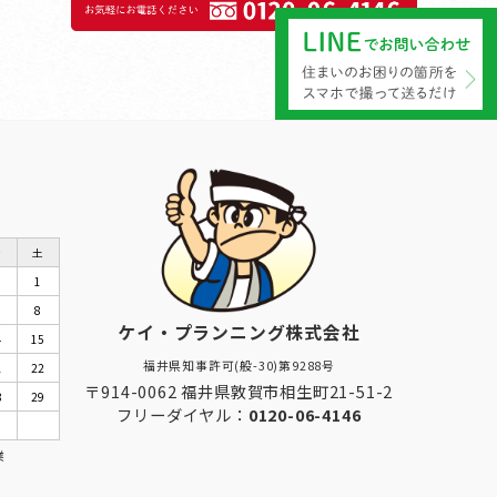
金
土
1
8
ケイ・プランニング株式会社
4
15
福井県知事許可(般-30)第9288号
1
22
〒914-0062 福井県敦賀市相生町21-51-2
8
29
フリーダイヤル：
0120-06-4146
業