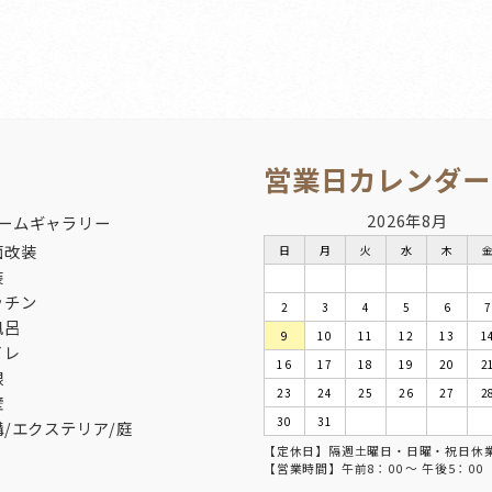
営業日カレンダー
2026年8月
ームギャラリー
面改装
日
月
火
水
木
装
ッチン
2
3
4
5
6
7
風呂
9
10
11
12
13
1
イレ
16
17
18
19
20
2
根
23
24
25
26
27
2
壁
30
31
構/エクステリア/庭
【定休日】隔週土曜日・日曜・祝日休
【営業時間】午前8：00 ～ 午後5：00