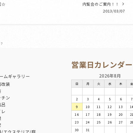
成☆
内覧会のご案内！！
2013/03/07
夫？
営業日カレンダー
2026年8月
ームギャラリー
面改装
日
月
火
水
木
装
ッチン
2
3
4
5
6
7
風呂
9
10
11
12
13
1
イレ
16
17
18
19
20
2
根
23
24
25
26
27
2
壁
30
31
構/エクステリア/庭