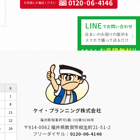
金
土
1
8
ケイ・プランニング株式会社
4
15
福井県知事許可(般-30)第9288号
1
22
〒914-0062 福井県敦賀市相生町21-51-2
8
29
フリーダイヤル：
0120-06-4146