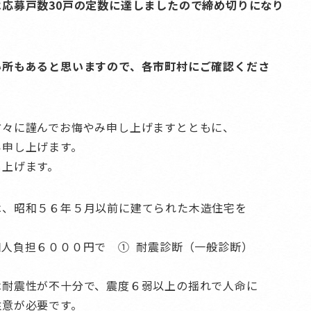
応募戸数30戸の定数に達しましたので締め切りになり
い所もあると思いますので、各市町村にご確認くださ
方々に謹んでお悔やみ申し上げますとともに、
い申し上げます。
し上げます。
は、昭和５６年５月以前に建てられた木造住宅を
人負担６０００円で ① 耐震診断（一般診断）
は耐震性が不十分で、震度６弱以上の揺れで人命に
注意が必要です。