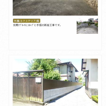
外構/エクステリア/庭
玄関ｱﾌﾟﾛｰﾁにｽﾛｰﾌﾟと手摺の新設工事です。