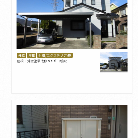
外壁
屋根
外構/エクステリア/庭
屋根・外壁塗装改修＆ｶｰﾎﾟｰﾄ新設