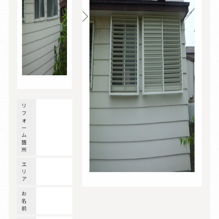
リ
フ
ォ
ー
ム
箇
所
エ
リ
ア
お
名
前