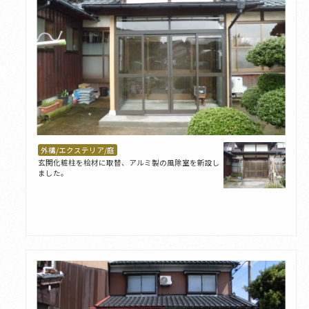
外構/エクステリア/庭
玄関化粧柱を桧材に取替、アルミ製の風除室を新設し
ました。