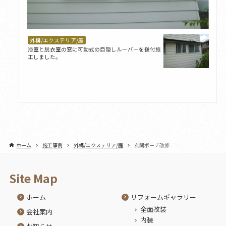
外構/エクステリア/庭
浴室と脱衣室の窓に可動式の目隠しルーバーを後付施
工しました。
ホーム
施工事例
外構/エクステリア/庭
玄関ポーチ改修
Site Map
ホーム
リフォームギャラリー
全面改装
会社案内
内装