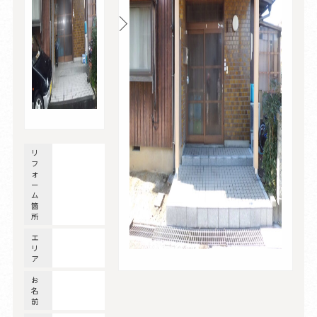
リ
フ
ォ
ー
ム
箇
所
エ
リ
ア
お
名
前