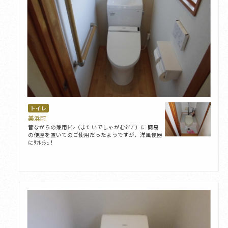
トイレ
美浜町
昔ながらの兼用ﾄｲﾚ（またいでしゃがむﾀｲﾌﾟ）に 簡易
の便座を置いてのご使用だったようですが、洋風便器
にﾘﾌﾚｯｼｭ！