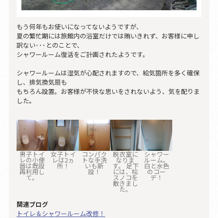
もう何年もお使いになってないようですが、
夏の繁忙期には旅館内の浴室だけでは賄いきれず、お客様に申し
訳ない･･･とのことで、
シャワールーム復活をご計画されたようです。
シャワールームは湿気が心配されますので、給気箇所を多く確保
し、排気換気扇も
もちろん設置。お客様が不快な思いをされないよう、気を配りま
した。
男子トイ
女子トイ
コンパク
脱衣室に
シャワー
レの小便
レは2ヵ
トな手洗
なりま
ルーム。
器は既設
所！
いも新
す。 足下
白と水色
再利用し
設！
には、桧
のコー
て。
スノコを
デ！
敷きまし
た。
関連ブログ
トイレ＆シャワールーム改修！