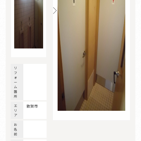
リ
フ
ォ
ー
ム
箇
所
エ
敦賀市
リ
ア
お
名
前